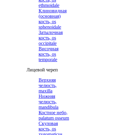
ethmoidale
Клиновидная
(основная)
кость, os
sphenoidale
Затылочная
кость, os
occipitale
Височная
кость, os
temporale
Лицевой череп
Верхняя
челюсть,
maxilla
Нижняя
челюсть,
mandibula
Костное небо,
palatum osseum
Скуловая
кость, os
zygomaticus