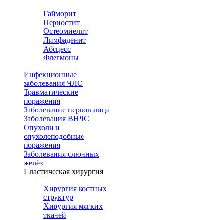
Гайморит
Периостит
Остеомиелит
Лимфаденит
Абсцесс
Флегмоны
Инфекционные
заболевания ЧЛО
Травматические
поражения
Заболевание нервов лица
Заболевания ВНЧС
Опухоли и
опухолеподобные
поражения
Заболевания слюнных
желёз
Пластическая хирургия
Хирургия костных
структур
Хирургия мягких
тканей