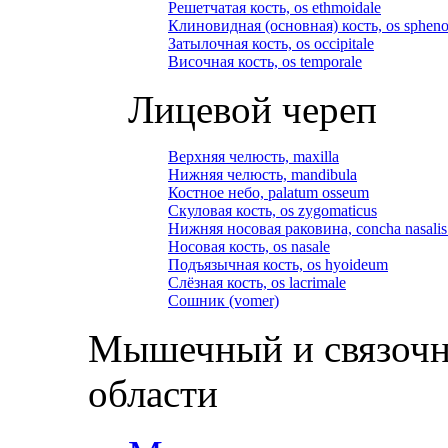
Решетчатая кость, os ethmoidale
Клиновидная (основная) кость, os spheno
Затылочная кость, os occipitale
Височная кость, os temporale
Лицевой череп
Верхняя челюсть, maxilla
Нижняя челюсть, mandibula
Костное небо, palatum osseum
Скуловая кость, os zygomaticus
Нижняя носовая раковина, concha nasalis 
Носовая кость, os nasale
Подъязычная кость, os hyoideum
Слёзная кость, os lacrimale
Сошник (vomer)
Мышечный и связочн
области