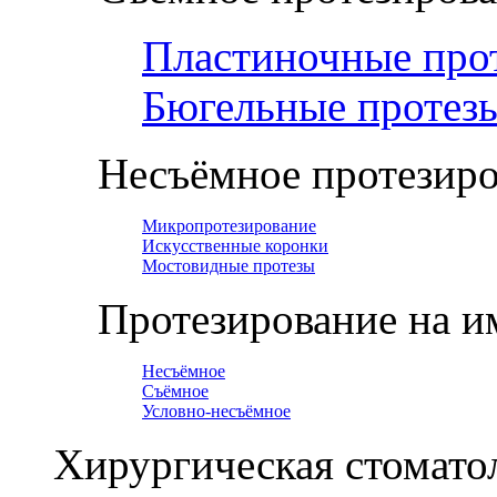
Пластиночные про
Бюгельные протез
Несъёмное протезир
Микропротезирование
Искусственные коронки
Мостовидные протезы
Протезирование на и
Несъёмное
Съёмное
Условно-несъёмное
Хирургическая стомато