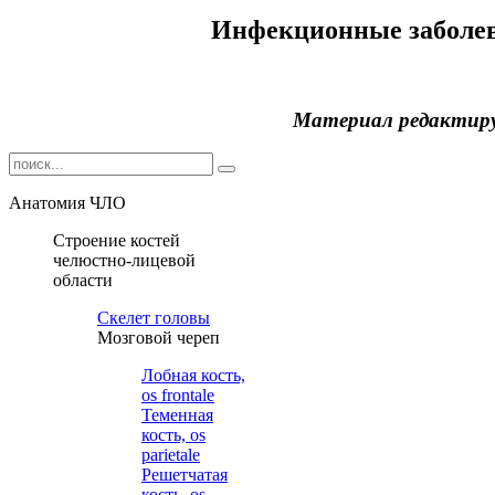
Инфекционные заболе
Материал редактир
Анатомия ЧЛО
Строение костей
челюстно-лицевой
области
Cкелет головы
Мозговой череп
Лобная кость,
os frontale
Теменная
кость, os
parietale
Решетчатая
кость, os