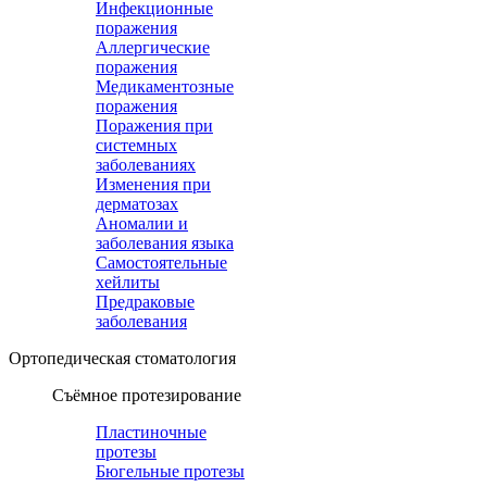
Инфекционные
поражения
Аллергические
поражения
Медикаментозные
поражения
Поражения при
системных
заболеваниях
Изменения при
дерматозах
Аномалии и
заболевания языка
Самостоятельные
хейлиты
Предраковые
заболевания
Ортопедическая cтоматология
Съёмное протезирование
Пластиночные
протезы
Бюгельные протезы