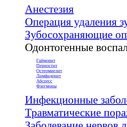
Анестезия
Операция удаления з
Зубосохраняющие оп
Одонтогенные воспал
Гайморит
Периостит
Остеомиелит
Лимфаденит
Абсцесс
Флегмоны
Инфекционные забол
Травматические пор
Заболевание нервов 