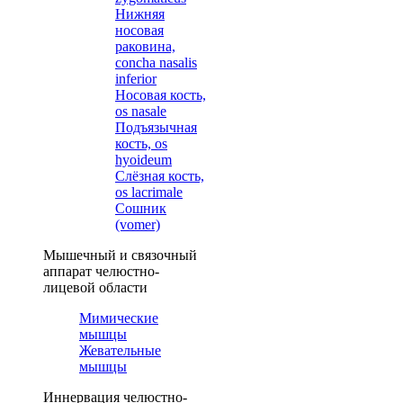
Нижняя
носовая
раковина,
concha nasalis
inferior
Носовая кость,
os nasale
Подъязычная
кость, os
hyoideum
Слёзная кость,
os lacrimale
Сошник
(vomer)
Мышечный и связочный
аппарат челюстно-
лицевой области
Мимические
мышцы
Жевательные
мышцы
Иннервация челюстно-