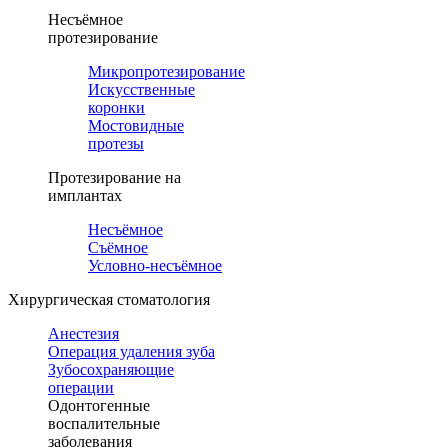
Несъёмное
протезирование
Микропротезирование
Искусственные
коронки
Мостовидные
протезы
Протезирование на
имплантах
Несъёмное
Съёмное
Условно-несъёмное
Хирургическая стоматология
Анестезия
Операция удаления зуба
Зубосохраняющие
операции
Одонтогенные
воспалительные
заболевания