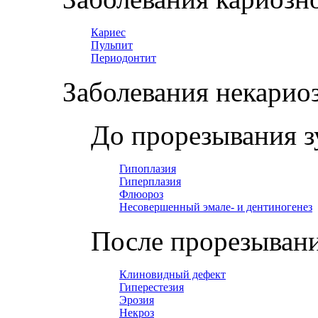
Кариес
Пульпит
Периодонтит
Заболевания некарио
До прорезывания з
Гипоплазия
Гиперплазия
Флюороз
Несовершенный эмале- и дентиногенез
После прорезывани
Клиновидный дефект
Гиперестезия
Эрозия
Некроз