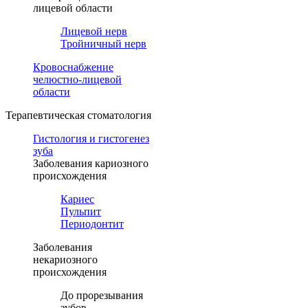
лицевой области
Лицевой нерв
Тройничный нерв
Кровоснабжение
челюстно-лицевой
области
Терапевтическая стоматология
Гистология и гистогенез
зуба
Заболевания кариозного
происхождения
Кариес
Пульпит
Периодонтит
Заболевания
некариозного
происхождения
До прорезывания
зубов