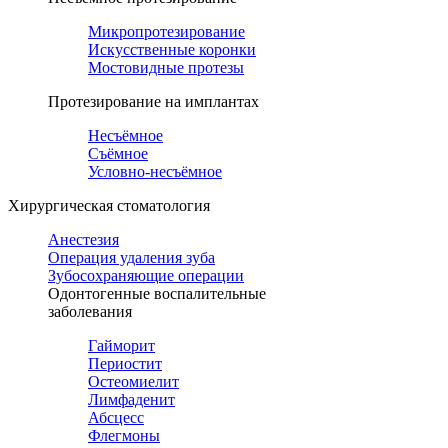
Микропротезирование
Искусственные коронки
Мостовидные протезы
Протезирование на имплантах
Несъёмное
Съёмное
Условно-несъёмное
Хирургическая стоматология
Анестезия
Операция удаления зуба
Зубосохраняющие операции
Одонтогенные воспалительные
заболевания
Гайморит
Периостит
Остеомиелит
Лимфаденит
Абсцесс
Флегмоны