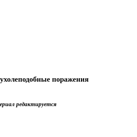
пухолеподобные поражения
риал редактируется