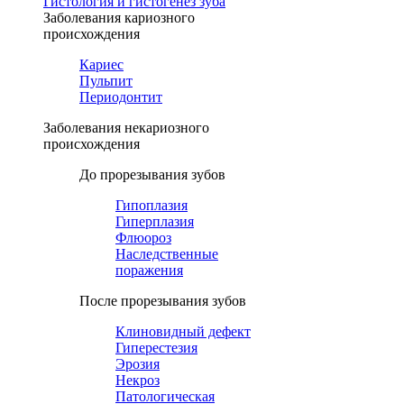
Гистология и гистогенез зуба
Заболевания кариозного
происхождения
Кариес
Пульпит
Периодонтит
Заболевания некариозного
происхождения
До прорезывания зубов
Гипоплазия
Гиперплазия
Флюороз
Наследственные
поражения
После прорезывания зубов
Клиновидный дефект
Гиперестезия
Эрозия
Некроз
Патологическая