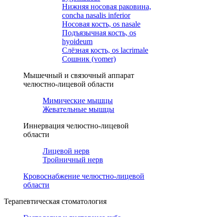
Нижняя носовая раковина,
concha nasalis inferior
Носовая кость, os nasale
Подъязычная кость, os
hyoideum
Слёзная кость, os lacrimale
Сошник (vomer)
Мышечный и связочный аппарат
челюстно-лицевой области
Мимические мышцы
Жевательные мышцы
Иннервация челюстно-лицевой
области
Лицевой нерв
Тройничный нерв
Кровоснабжение челюстно-лицевой
области
Терапевтическая стоматология