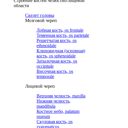
Строение костей челюстно-лицевой
области
Cкелет головы
Мозговой череп
Лобная кость, os frontale
Теменная кость, os parietale
Решетчатая кость, os
ethmoidale
Клиновидная (основная)
кость, os sphenoidale
Затылочная кость, os
occipitale
Височная кость, os
temporale
Лицевой череп
Верхняя челюсть, maxilla
Нижняя челюсть,
mandibula
Костное небо, palatum
osseum
Скуловая кость, os
zygomaticus