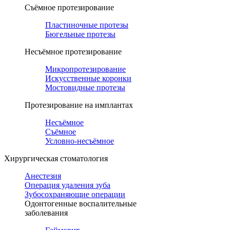
Съёмное протезирование
Пластиночные протезы
Бюгельные протезы
Несъёмное протезирование
Микропротезирование
Искусственные коронки
Мостовидные протезы
Протезирование на имплантах
Несъёмное
Съёмное
Условно-несъёмное
Хирургическая стоматология
Анестезия
Операция удаления зуба
Зубосохраняющие операции
Одонтогенные воспалительные
заболевания