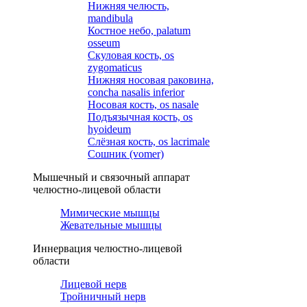
Нижняя челюсть,
mandibula
Костное небо, palatum
osseum
Скуловая кость, os
zygomaticus
Нижняя носовая раковина,
concha nasalis inferior
Носовая кость, os nasale
Подъязычная кость, os
hyoideum
Слёзная кость, os lacrimale
Сошник (vomer)
Мышечный и связочный аппарат
челюстно-лицевой области
Мимические мышцы
Жевательные мышцы
Иннервация челюстно-лицевой
области
Лицевой нерв
Тройничный нерв