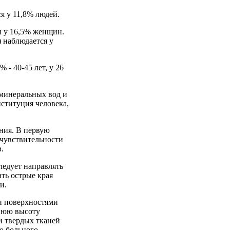
я у 11,8% людей.
 и у 16,5% женщин.
 наблюдается у
 - 40-45 лет, у 26
 минеральных вод и
нституция человека,
ения. В первую
 чувствительности
.
ледует направлять
ть острые края
и.
и поверхностями
жнюю высоту
и твердых тканей
о больного.