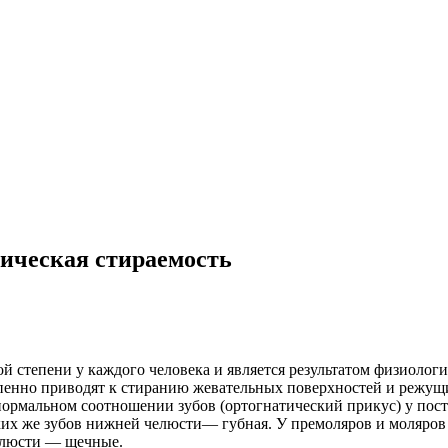
ическая стираемость
ой степени у каждого человека и является результатом физиоло
енно приводят к стиранию жевательных поверхностей и режущи
нормальном соотношении зубов (ортогнатический прикус) у пос
таких же зубов нижней челюсти— губная. У премоляров и моляро
челюсти — щечные.