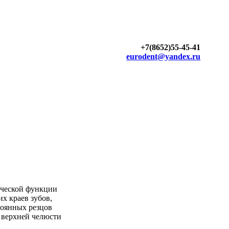
+7(8652)55-45-41
eurodent@yandex.ru
гической функции
х краев зубов,
тоянных резцов
в верхней челюсти