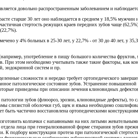
 является довольно распространенным заболеванием и наблюдаетс
зрасте старше 30 лет оно наблюдается в среднем у 18,5% мужчин
частичная стертость режущих краев передних зубов чаще (62,5%)
(22,7%).
но у 4% больных в 25-30 лет, у 22,7% - от 30 до 40 лет, у 35,3%
(например, употребление в пищу большого количества фруктов,
бов. При этом необходимо учитывать также такие факторы, как ко
й, эндокринной систем и пр.
деленные сложности и нередко требует ортопедичес­кого заверш
анное патологическое состояние зубов. Устранение повышенной
, которые приведены при описании лечения клиновидных дефектов
патологии зубов (флюороз, эрозии, клиновид­ные дефекты), то с
вмы слизистой оболочки губ, щек и языка необходимо сошлифова
жет быть частично восстановлена ортопедическими конструкциям
 изготовить колпачки с напаянными на них литыми жевательным
отдела лица при генерализованной форме стирания зубов пре
. К подбору конструкции протеза при патологической стертост
 и функциональные особенности зубочелюстной системы данног