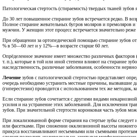
Патологическая стертость (стираемость) твердых тканей зубов
До 30 лет повы­шенное стирание зубов встречается редко. В во
Полное стирание жевательных бугров моляров и премоляров и 
мужчин. У женщин этот процесс встречается значительно реже 
При обращении за ортопедической помощью стирание зубов oтмече
% в 50—60 лет и у 12%—в возрасте старше 60 лет.
Опрёделенное значение имеет множество различных факторов 
т. п.), которые в той или иной степени влияют на стирание зу
наследственность, различные заболевания, особенности нервно
Лечение
зубов с патологической стертостью представляет опре
очередь необходимо устранить местные причины, вызвавшие д
(гиперестезии) проводится с использованием тех же мето­дик
Если стирание зубов сочетается с другими видами некариозной 
усилия и на устранение этих заболеваний. Для исключения тра
зубов. При значительной стертости коронковая часть зубов мо
При локализованной форме стирания на стертые зубы следует
или фасетками. При снижении окклюзионной высоты нижнего 
прикуса восстанавливают несъемными или съемными протезами
следует подходить индивидуально, учитывая морфологические