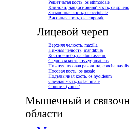
Решетчатая кость, os ethmoidale
Клиновидная (основная) кость, os spheno
Затылочная кость, os occipitale
Височная кость, os temporale
Лицевой череп
Верхняя челюсть, maxilla
Нижняя челюсть, mandibula
Костное небо, palatum osseum
Скуловая кость, os zygomaticus
Нижняя носовая раковина, concha nasalis 
Носовая кость, os nasale
Подъязычная кость, os hyoideum
Слёзная кость, os lacrimale
Сошник (vomer)
Мышечный и связочн
области