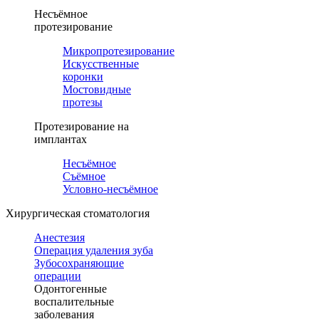
Несъёмное
протезирование
Микропротезирование
Искусственные
коронки
Мостовидные
протезы
Протезирование на
имплантах
Несъёмное
Съёмное
Условно-несъёмное
Хирургическая стоматология
Анестезия
Операция удаления зуба
Зубосохраняющие
операции
Одонтогенные
воспалительные
заболевания