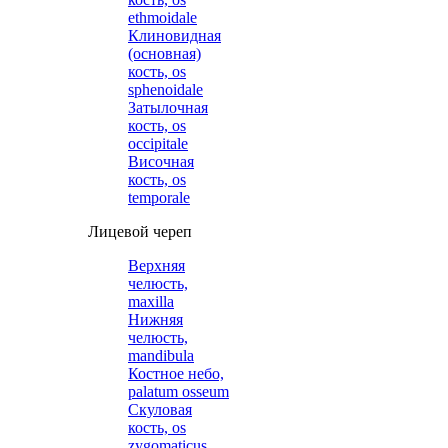
ethmoidale
Клиновидная
(основная)
кость, os
sphenoidale
Затылочная
кость, os
occipitale
Височная
кость, os
temporale
Лицевой череп
Верхняя
челюсть,
maxilla
Нижняя
челюсть,
mandibula
Костное небо,
palatum osseum
Скуловая
кость, os
zygomaticus