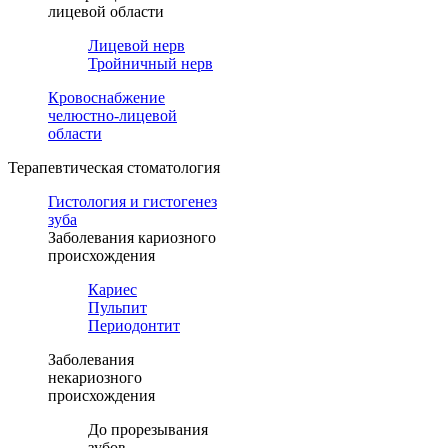
лицевой области
Лицевой нерв
Тройничный нерв
Кровоснабжение
челюстно-лицевой
области
Терапевтическая стоматология
Гистология и гистогенез
зуба
Заболевания кариозного
происхождения
Кариес
Пульпит
Периодонтит
Заболевания
некариозного
происхождения
До прорезывания
зубов