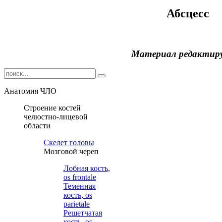
Абсцесс
Материал редактир
Анатомия ЧЛО
Строение костей
челюстно-лицевой
области
Cкелет головы
Мозговой череп
Лобная кость,
os frontale
Теменная
кость, os
parietale
Решетчатая
кость, os