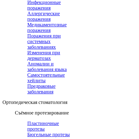
Инфекционные
поражения
Аллергические
поражения
Медикаментозные
поражения
Поражения при
системных
заболеваниях
Изменения при
дерматозах
Аномалии и
заболевания языка
Самостоятельные
хейлиты
Предраковые
заболевания
Ортопедическая cтоматология
Съёмное протезирование
Пластиночные
протезы
Бюгельные протезы