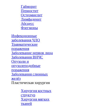
Гайморит
Периостит
Остеомиелит
Лимфаденит
Абсцесс
Флегмоны
Инфекционные
заболевания ЧЛО
Травматические
поражения
Заболевание нервов лица
Заболевания ВНЧС
Опухоли и
опухолеподобные
поражения
Заболевания слюнных
желёз
Пластическая хирургия
Хирургия костных
структур
Хирургия мягких
тканей