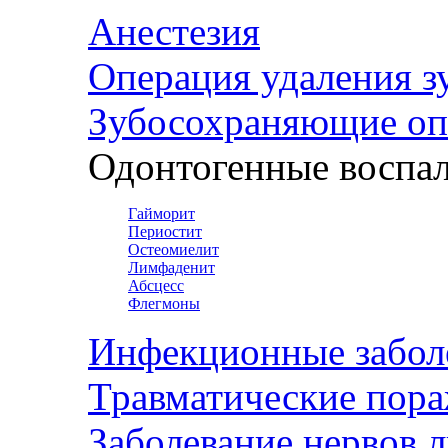
Анестезия
Операция удаления з
Зубосохраняющие оп
Одонтогенные воспал
Гайморит
Периостит
Остеомиелит
Лимфаденит
Абсцесс
Флегмоны
Инфекционные забол
Травматические пор
Заболевание нервов 