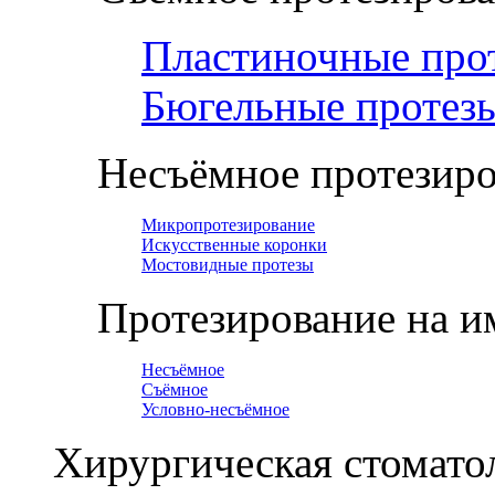
Пластиночные про
Бюгельные протез
Несъёмное протезир
Микропротезирование
Искусственные коронки
Мостовидные протезы
Протезирование на и
Несъёмное
Съёмное
Условно-несъёмное
Хирургическая стомато