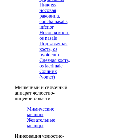
Нижняя
носовая
раковина,
concha nasalis
inferior
Носовая кость,
os nasale
Подъязычная
кость, os
hyoideum
Слёзная кость,
os lacrimale
Сошник
(vomer)
Мышечный и связочный
аппарат челюстно-
лицевой области
Мимические
мышцы
Жевательные
мышцы
Иннервация челюстно-