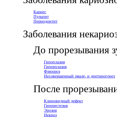
Кариес
Пульпит
Периодонтит
Заболевания некарио
До прорезывания з
Гипоплазия
Гиперплазия
Флюороз
Несовершенный эмале- и дентиногенез
После прорезывани
Клиновидный дефект
Гиперестезия
Эрозия
Некроз