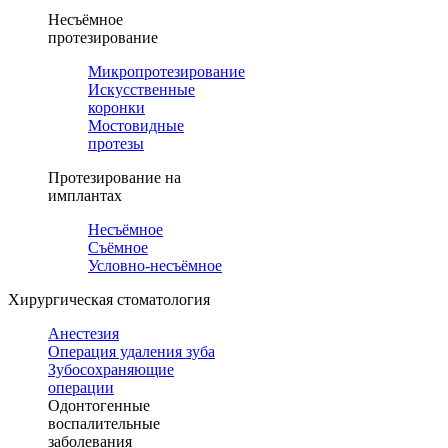
Несъёмное
протезирование
Микропротезирование
Искусственные
коронки
Мостовидные
протезы
Протезирование на
имплантах
Несъёмное
Съёмное
Условно-несъёмное
Хирургическая стоматология
Анестезия
Операция удаления зуба
Зубосохраняющие
операции
Одонтогенные
воспалительные
заболевания