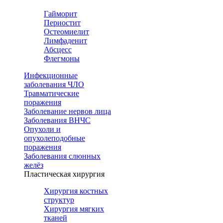
Гайморит
Периостит
Остеомиелит
Лимфаденит
Абсцесс
Флегмоны
Инфекционные
заболевания ЧЛО
Травматические
поражения
Заболевание нервов лица
Заболевания ВНЧС
Опухоли и
опухолеподобные
поражения
Заболевания слюнных
желёз
Пластическая хирургия
Хирургия костных
структур
Хирургия мягких
тканей