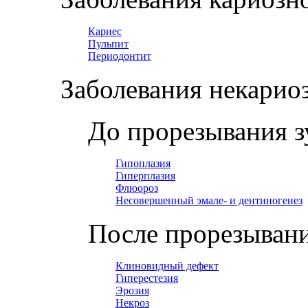
Кариес
Пульпит
Периодонтит
Заболевания некарио
До прорезывания з
Гипоплазия
Гиперплазия
Флюороз
Несовершенный эмале- и дентиногенез
После прорезывани
Клиновидный дефект
Гиперестезия
Эрозия
Некроз