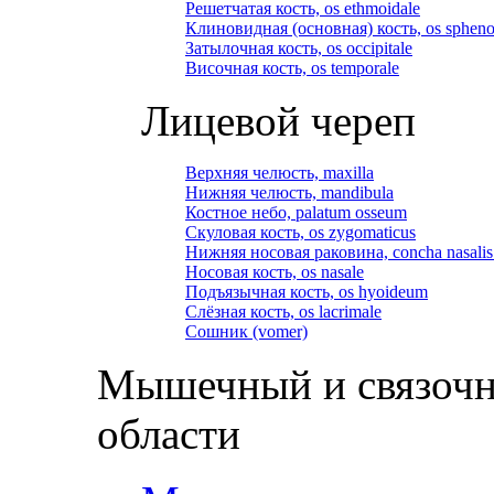
Решетчатая кость, os ethmoidale
Клиновидная (основная) кость, os spheno
Затылочная кость, os occipitale
Височная кость, os temporale
Лицевой череп
Верхняя челюсть, maxilla
Нижняя челюсть, mandibula
Костное небо, palatum osseum
Скуловая кость, os zygomaticus
Нижняя носовая раковина, concha nasalis 
Носовая кость, os nasale
Подъязычная кость, os hyoideum
Слёзная кость, os lacrimale
Сошник (vomer)
Мышечный и связочн
области