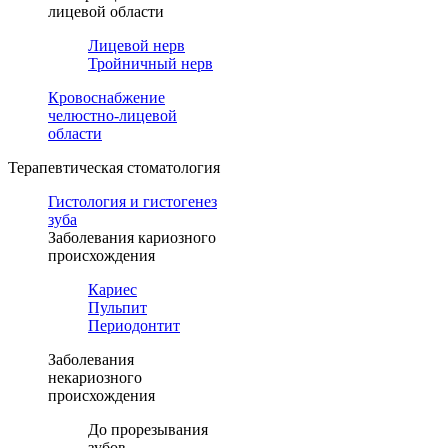
лицевой области
Лицевой нерв
Тройничный нерв
Кровоснабжение
челюстно-лицевой
области
Терапевтическая стоматология
Гистология и гистогенез
зуба
Заболевания кариозного
происхождения
Кариес
Пульпит
Периодонтит
Заболевания
некариозного
происхождения
До прорезывания
зубов