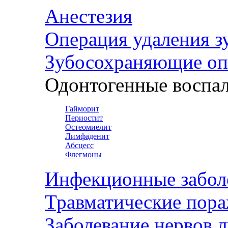
Анестезия
Операция удаления з
Зубосохраняющие оп
Одонтогенные воспал
Гайморит
Периостит
Остеомиелит
Лимфаденит
Абсцесс
Флегмоны
Инфекционные забол
Травматические пор
Заболевание нервов 