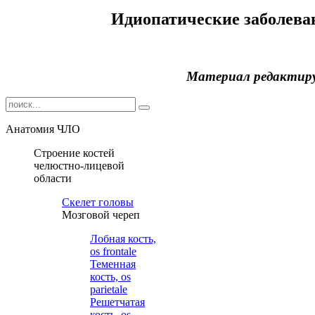
Идиопатические заболева
Материал редактир
Анатомия ЧЛО
Строение костей
челюстно-лицевой
области
Cкелет головы
Мозговой череп
Лобная кость,
os frontale
Теменная
кость, os
parietale
Решетчатая
кость, os