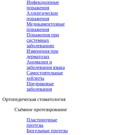
Инфекционные
поражения
Аллергические
поражения
Медикаментозные
поражения
Поражения при
системных
заболеваниях
Изменения при
дерматозах
Аномалии и
заболевания языка
Самостоятельные
хейлиты
Предраковые
заболевания
Ортопедическая cтоматология
Съёмное протезирование
Пластиночные
протезы
Бюгельные протезы