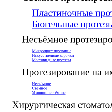
Пластиночные про
Бюгельные протез
Несъёмное протезир
Микропротезирование
Искусственные коронки
Мостовидные протезы
Протезирование на и
Несъёмное
Съёмное
Условно-несъёмное
Хирургическая стомато