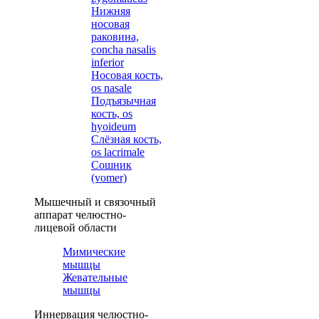
Нижняя
носовая
раковина,
concha nasalis
inferior
Носовая кость,
os nasale
Подъязычная
кость, os
hyoideum
Слёзная кость,
os lacrimale
Сошник
(vomer)
Мышечный и связочный
аппарат челюстно-
лицевой области
Мимические
мышцы
Жевательные
мышцы
Иннервация челюстно-