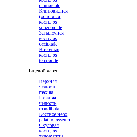
ethmoidale
Клиновидная
(основная)
кость, os
sphenoidale
Затылочная
кость, os
occipitale
Височная
кость, os
temporale
Лицевой череп
Верхняя
челюсть,
maxilla
Нижняя
челюсть,
mandibula
Костное небо,
palatum osseum
Скуловая
кость, os
zygomaticus