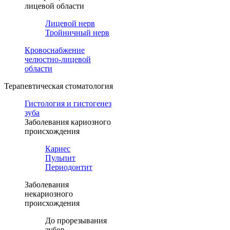
лицевой области
Лицевой нерв
Тройничный нерв
Кровоснабжение
челюстно-лицевой
области
Терапевтическая стоматология
Гистология и гистогенез
зуба
Заболевания кариозного
происхождения
Кариес
Пульпит
Периодонтит
Заболевания
некариозного
происхождения
До прорезывания
зубов