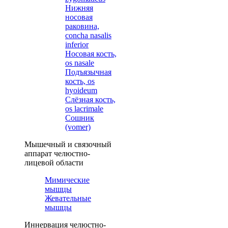
Нижняя
носовая
раковина,
concha nasalis
inferior
Носовая кость,
os nasale
Подъязычная
кость, os
hyoideum
Слёзная кость,
os lacrimale
Сошник
(vomer)
Мышечный и связочный
аппарат челюстно-
лицевой области
Мимические
мышцы
Жевательные
мышцы
Иннервация челюстно-