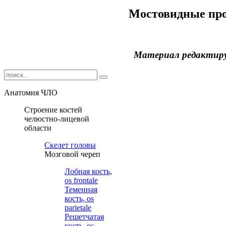
Мостовидные пр
Материал редактир
Анатомия ЧЛО
Строение костей
челюстно-лицевой
области
Cкелет головы
Мозговой череп
Лобная кость,
os frontale
Теменная
кость, os
parietale
Решетчатая
кость, os