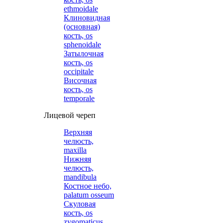
ethmoidale
Клиновидная
(основная)
кость, os
sphenoidale
Затылочная
кость, os
occipitale
Височная
кость, os
temporale
Лицевой череп
Верхняя
челюсть,
maxilla
Нижняя
челюсть,
mandibula
Костное небо,
palatum osseum
Скуловая
кость, os
zygomaticus