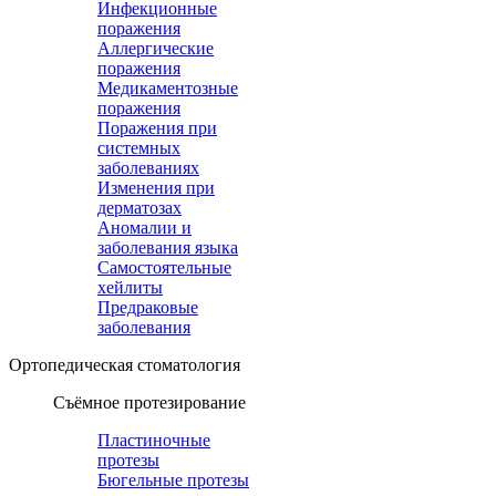
Инфекционные
поражения
Аллергические
поражения
Медикаментозные
поражения
Поражения при
системных
заболеваниях
Изменения при
дерматозах
Аномалии и
заболевания языка
Самостоятельные
хейлиты
Предраковые
заболевания
Ортопедическая cтоматология
Съёмное протезирование
Пластиночные
протезы
Бюгельные протезы