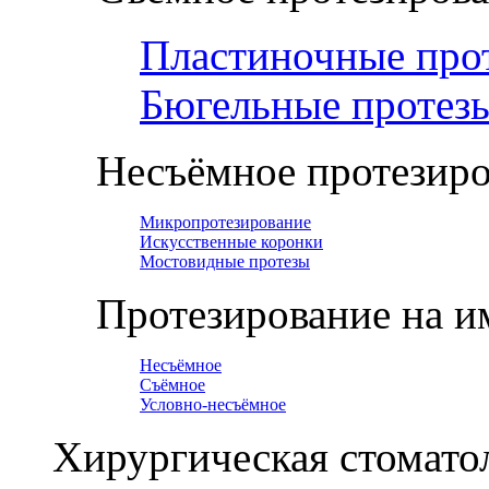
Пластиночные про
Бюгельные протез
Несъёмное протезир
Микропротезирование
Искусственные коронки
Мостовидные протезы
Протезирование на и
Несъёмное
Съёмное
Условно-несъёмное
Хирургическая стомато