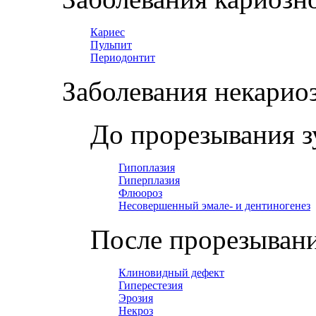
Кариес
Пульпит
Периодонтит
Заболевания некарио
До прорезывания з
Гипоплазия
Гиперплазия
Флюороз
Несовершенный эмале- и дентиногенез
После прорезывани
Клиновидный дефект
Гиперестезия
Эрозия
Некроз