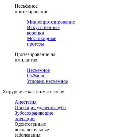
Несъёмное
протезирование
Микропротезирование
Искусственные
коронки
Мостовидные
протезы
Протезирование на
имплантах
Несъёмное
Съёмное
Условно-несъёмное
Хирургическая стоматология
Анестезия
Операция удаления зуба
Зубосохраняющие
операции
Одонтогенные
воспалительные
заболевания