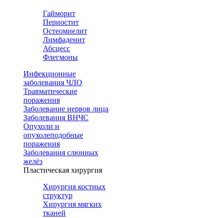
Гайморит
Периостит
Остеомиелит
Лимфаденит
Абсцесс
Флегмоны
Инфекционные
заболевания ЧЛО
Травматические
поражения
Заболевание нервов лица
Заболевания ВНЧС
Опухоли и
опухолеподобные
поражения
Заболевания слюнных
желёз
Пластическая хирургия
Хирургия костных
структур
Хирургия мягких
тканей