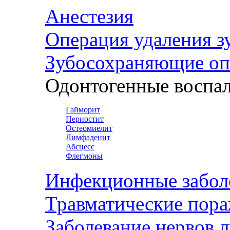
Анестезия
Операция удаления з
Зубосохраняющие оп
Одонтогенные воспал
Гайморит
Периостит
Остеомиелит
Лимфаденит
Абсцесс
Флегмоны
Инфекционные забол
Травматические пор
Заболевание нервов 