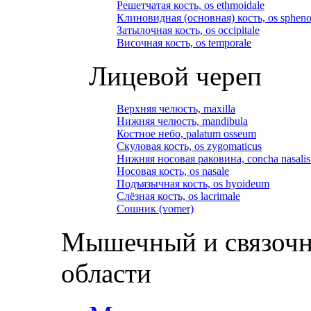
Решетчатая кость, os ethmoidale
Клиновидная (основная) кость, os spheno
Затылочная кость, os occipitale
Височная кость, os temporale
Лицевой череп
Верхняя челюсть, maxilla
Нижняя челюсть, mandibula
Костное небо, palatum osseum
Скуловая кость, os zygomaticus
Нижняя носовая раковина, concha nasalis 
Носовая кость, os nasale
Подъязычная кость, os hyoideum
Слёзная кость, os lacrimale
Сошник (vomer)
Мышечный и связочн
области