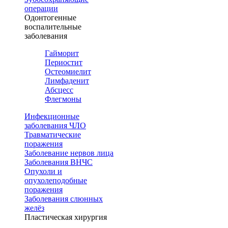
операции
Одонтогенные
воспалительные
заболевания
Гайморит
Периостит
Остеомиелит
Лимфаденит
Абсцесс
Флегмоны
Инфекционные
заболевания ЧЛО
Травматические
поражения
Заболевание нервов лица
Заболевания ВНЧС
Опухоли и
опухолеподобные
поражения
Заболевания слюнных
желёз
Пластическая хирургия