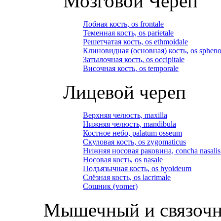
Мозговой Череп
Лобная кость, os frontale
Теменная кость, os parietale
Решетчатая кость, os ethmoidale
Клиновидная (основная) кость, os spheno
Затылочная кость, os occipitale
Височная кость, os temporale
Лицевой череп
Верхняя челюсть, maxilla
Нижняя челюсть, mandibula
Костное небо, palatum osseum
Скуловая кость, os zygomaticus
Нижняя носовая раковина, concha nasalis 
Носовая кость, os nasale
Подъязычная кость, os hyoideum
Слёзная кость, os lacrimale
Сошник (vomer)
Мышечный и связочн