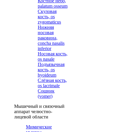
Костное небо,
palatum osseum
Скуловая
кость, os
zygomaticus
Нижняя
носовая
раковина,
concha nasalis
inferior
Носовая кость,
os nasale
Подъязычная
кость, os
hyoideum
Слёзная кость,
os lacrimale
Сошник
(vomer)
Мышечный и связочный
аппарат челюстно-
лицевой области
Мимические