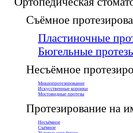
Ортопедическая cтомат
Съёмное протезиров
Пластиночные про
Бюгельные протез
Несъёмное протезир
Микропротезирование
Искусственные коронки
Мостовидные протезы
Протезирование на и
Несъёмное
Съёмное
Условно-несъёмное