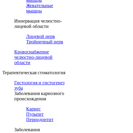
мышцы
Жевательные
мышцы
Иннервация челюстно-
лицевой области
Лицевой нерв
Тройничный нерв
Кровоснабжение
челюстно-лицевой
области
Терапевтическая стоматология
Гистология и гистогенез
зуба
Заболевания кариозного
происхождения
Кариес
Пульпит
Периодонтит
Заболевания