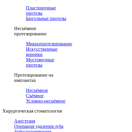
Пластиночные
протезы
Бюгельные протезы
Несъёмное
протезирование
Микропротезирование
Искусственные
коронки
Мостовидные
протезы
Протезирование на
имплантах
Несъёмное
Съёмное
Условно-несъёмное
Хирургическая стоматология
Анестезия
Операция удаления зуба
Зубосохраняющие