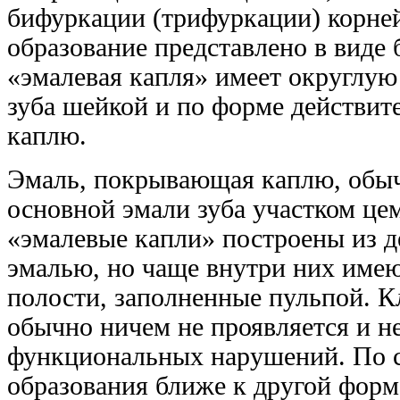
бифуркации (трифуркации) корней
образование представлено в виде 
«эмалевая капля» имеет округлую
зуба шейкой и по форме действит
каплю.
Эмаль, покрывающая каплю, обыч
основной эмали зуба участком це
«эмалевые капли» построены из д
эмалью, но чаще внутри них име
полости, заполнен­ные пульпой. 
обычно ничем не проявляется и н
функциональных нарушений. По с
образования ближе к другой фор