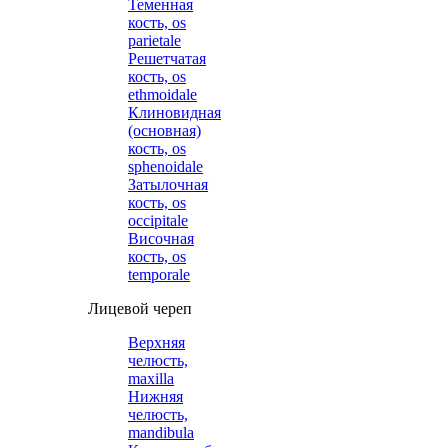
Теменная
кость, os
parietale
Решетчатая
кость, os
ethmoidale
Клиновидная
(основная)
кость, os
sphenoidale
Затылочная
кость, os
occipitale
Височная
кость, os
temporale
Лицевой череп
Верхняя
челюсть,
maxilla
Нижняя
челюсть,
mandibula