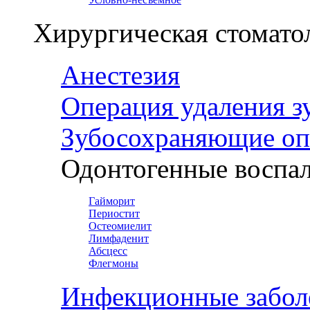
Хирургическая стомато
Анестезия
Операция удаления з
Зубосохраняющие оп
Одонтогенные воспал
Гайморит
Периостит
Остеомиелит
Лимфаденит
Абсцесс
Флегмоны
Инфекционные забол