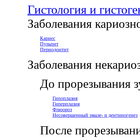
Гистология и гистоге
Заболевания кариозн
Кариес
Пульпит
Периодонтит
Заболевания некарио
До прорезывания з
Гипоплазия
Гиперплазия
Флюороз
Несовершенный эмале- и дентиногенез
После прорезывани